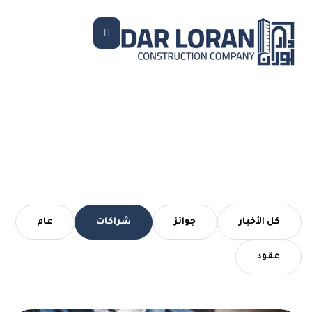
شراكات
كل الأخبار
جوائز
شراكات
عام
عقود